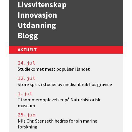
Livsvitenskap
Innovasjon
Utdanning
Blogg
AKTUELT
24.jul
Studiekomet mest populær i landet
12.jul
Store sprik i studier av medisinbruk hos gravide
1.jul
Ti sommeropplevelser på Naturhistorisk
museum
25.jun
Nils Chr. Stenseth hedres for sin marine
forskning