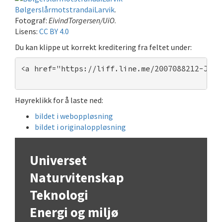
BølgerslårmotstrandaiLarvik
.
Fotograf:
EivindTorgersen/UiO
.
Lisens:
CC BY 4.0
Du kan klippe ut korrekt kreditering fra feltet under:
<a href="https://liff.line.me/2007088212-JXxK
Høyreklikk for å laste ned:
bildet i weboppløsning
bildet i originaloppløsning
Universet
Naturvitenskap
Teknologi
Energi og miljø