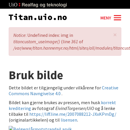
Skip
to
main
MENY
content
×
Error
Notice
: Undefined index: img in
message
titancustom_useimage()
(line
361
of
/var/www/titan.hannemyr.no/html/sites/all/modules/titancu
Bruk bilde
Dette bildet er tilgjengelig under vilkårene for
Creative
Commons Navngivelse 4.0
.
Bildet kan gjerne brukes av pressen, men husk
korrekt
kreditering
av fotograf
EivindTorgersen/UiO
og å lenke
tilbake til
https://liff.line.me/2007088212-JXxKPmDg/
(originalartikkelen) og til
lisensen
.