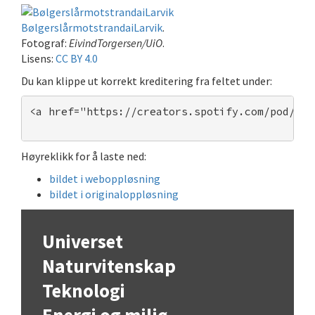
BølgerslårmotstrandaiLarvik
.
Fotograf:
EivindTorgersen/UiO
.
Lisens:
CC BY 4.0
Du kan klippe ut korrekt kreditering fra feltet under:
<a href="https://creators.spotify.com/pod/pro
Høyreklikk for å laste ned:
bildet i weboppløsning
bildet i originaloppløsning
Universet
Naturvitenskap
Teknologi