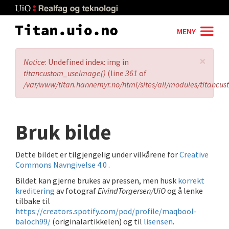
Skip
to
main
MENY
content
×
Error
Notice
: Undefined index: img in
message
titancustom_useimage()
(line
361
of
/var/www/titan.hannemyr.no/html/sites/all/modules/titancu
Bruk bilde
Dette bildet er tilgjengelig under vilkårene for
Creative
Commons Navngivelse 4.0
.
Bildet kan gjerne brukes av pressen, men husk
korrekt
kreditering
av fotograf
EivindTorgersen/UiO
og å lenke
tilbake til
https://creators.spotify.com/pod/profile/maqbool-
baloch99/
(originalartikkelen) og til
lisensen
.