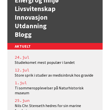
Energi og miljø
Livsvitenskap
Innovasjon
Utdanning
Blogg
AKTUELT
24.jul
Studiekomet mest populær i landet
12.jul
Store sprik i studier av medisinbruk hos gravide
1.jul
Ti sommeropplevelser på Naturhistorisk
museum
25.jun
Nils Chr. Stenseth hedres for sin marine