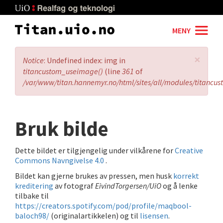
Skip
to
main
MENY
content
×
Error
Notice
: Undefined index: img in
message
titancustom_useimage()
(line
361
of
/var/www/titan.hannemyr.no/html/sites/all/modules/titancu
Bruk bilde
Dette bildet er tilgjengelig under vilkårene for
Creative
Commons Navngivelse 4.0
.
Bildet kan gjerne brukes av pressen, men husk
korrekt
kreditering
av fotograf
EivindTorgersen/UiO
og å lenke
tilbake til
https://creators.spotify.com/pod/profile/maqbool-
baloch98/
(originalartikkelen) og til
lisensen
.