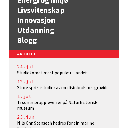
Energi og miljø
Livsvitenskap
Innovasjon
Utdanning
Blogg
AKTUELT
24.jul
Studiekomet mest populær i landet
12.jul
Store sprik i studier av medisinbruk hos gravide
1.jul
Ti sommeropplevelser på Naturhistorisk
museum
25.jun
Nils Chr. Stenseth hedres for sin marine