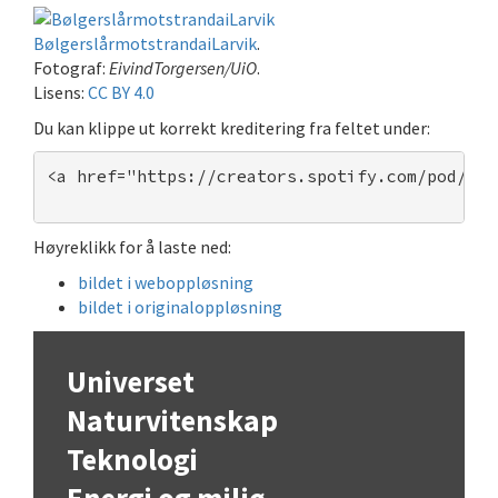
BølgerslårmotstrandaiLarvik
.
Fotograf:
EivindTorgersen/UiO
.
Lisens:
CC BY 4.0
Du kan klippe ut korrekt kreditering fra feltet under:
<a href="https://creators.spotify.com/pod/pro
Høyreklikk for å laste ned:
bildet i weboppløsning
bildet i originaloppløsning
Universet
Naturvitenskap
Teknologi