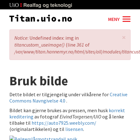
Skip
to
main
MENY
content
×
Error
Notice
: Undefined index: img in
message
titancustom_useimage()
(line
361
of
/var/www/titan.hannemyr.no/html/sites/all/modules/titancu
Bruk bilde
Dette bildet er tilgjengelig under vilkårene for
Creative
Commons Navngivelse 4.0
.
Bildet kan gjerne brukes av pressen, men husk
korrekt
kreditering
av fotograf
EivindTorgersen/UiO
og å lenke
tilbake til
https://auto7925.weebly.com/
(originalartikkelen) og til
lisensen
.