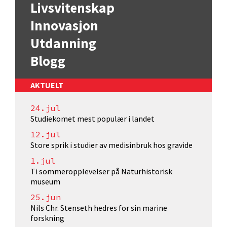
Livsvitenskap
Innovasjon
Utdanning
Blogg
AKTUELT
24.jul
Studiekomet mest populær i landet
12.jul
Store sprik i studier av medisinbruk hos gravide
1.jul
Ti sommeropplevelser på Naturhistorisk
museum
25.jun
Nils Chr. Stenseth hedres for sin marine
forskning