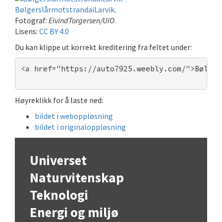
BølgerslårmotstrandaiLarvik
.
Fotograf:
EivindTorgersen/UiO
.
Lisens:
CC BY 4.0
Du kan klippe ut korrekt kreditering fra feltet under:
<a href="https://auto7925.weebly.com/">Bølger
Høyreklikk for å laste ned:
bildet i weboppløsning
bildet i originaloppløsning
Universet
Naturvitenskap
Teknologi
Energi og miljø