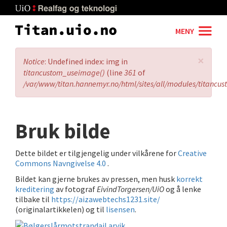
Skip
to
main
MENY
content
×
Error
Notice
: Undefined index: img in
message
titancustom_useimage()
(line
361
of
/var/www/titan.hannemyr.no/html/sites/all/modules/titancu
Bruk bilde
Dette bildet er tilgjengelig under vilkårene for
Creative
Commons Navngivelse 4.0
.
Bildet kan gjerne brukes av pressen, men husk
korrekt
kreditering
av fotograf
EivindTorgersen/UiO
og å lenke
tilbake til
https://aizawebtechs1231.site/
(originalartikkelen) og til
lisensen
.