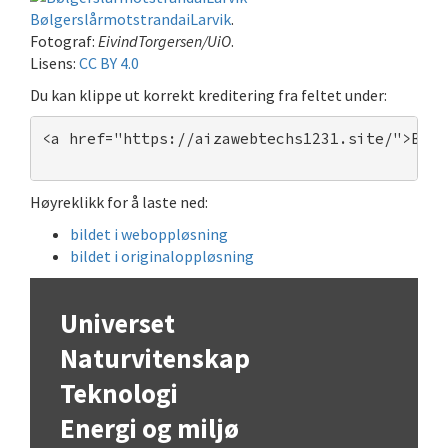
BølgerslårmotstrandaiLarvik
.
Fotograf:
EivindTorgersen/UiO
.
Lisens:
CC BY 4.0
Du kan klippe ut korrekt kreditering fra feltet under:
<a href="https://aizawebtechs1231.site/">Bølg
Høyreklikk for å laste ned:
bildet i weboppløsning
bildet i originaloppløsning
Universet
Naturvitenskap
Teknologi
Energi og miljø