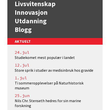
Livsvitenskap
Innovasjon
Utdanning
Blogg
AKTUELT
24.jul
Studiekomet mest populær i landet
12.jul
Store sprik i studier av medisinbruk hos gravide
1.jul
Ti sommeropplevelser på Naturhistorisk
museum
25.jun
Nils Chr. Stenseth hedres for sin marine
forskning