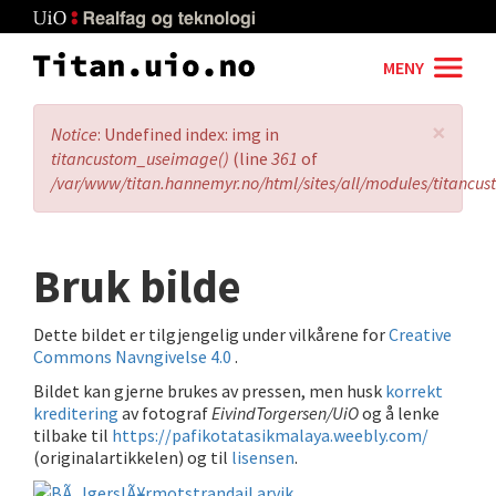
Skip
to
main
MENY
content
×
Error
Notice
: Undefined index: img in
message
titancustom_useimage()
(line
361
of
/var/www/titan.hannemyr.no/html/sites/all/modules/titancu
Bruk bilde
Dette bildet er tilgjengelig under vilkårene for
Creative
Commons Navngivelse 4.0
.
Bildet kan gjerne brukes av pressen, men husk
korrekt
kreditering
av fotograf
EivindTorgersen/UiO
og å lenke
tilbake til
https://pafikotatasikmalaya.weebly.com/
(originalartikkelen) og til
lisensen
.