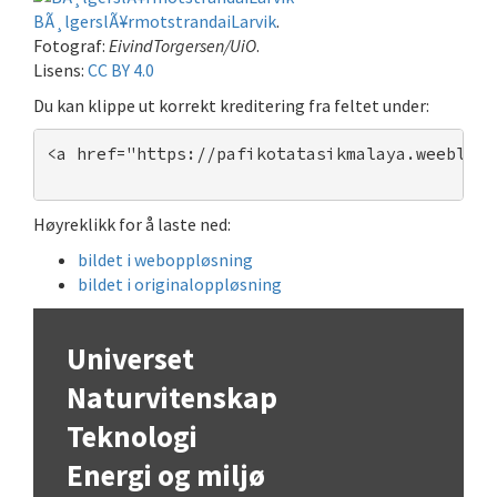
BÃ¸lgerslÃ¥rmotstrandaiLarvik
.
Fotograf:
EivindTorgersen/UiO
.
Lisens:
CC BY 4.0
Du kan klippe ut korrekt kreditering fra feltet under:
<a href="https://pafikotatasikmalaya.weebly.c
Høyreklikk for å laste ned:
bildet i weboppløsning
bildet i originaloppløsning
Universet
Naturvitenskap
Teknologi
Energi og miljø