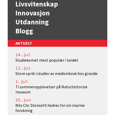
Livsvitenskap
Innovasjon
Utdanning
Blogg
AKTUELT
24.jul
Studiekomet mest populær i landet
12.jul
Store sprik i studier av medisinbruk hos gravide
1.jul
Ti sommeropplevelser på Naturhistorisk
museum
25.jun
Nils Chr. Stenseth hedres for sin marine
forskning