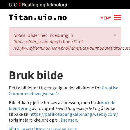
Skip
to
main
MENY
content
×
Error
Notice
: Undefined index: img in
message
titancustom_useimage()
(line
361
of
/var/www/titan.hannemyr.no/html/sites/all/modules/titancu
Bruk bilde
Dette bildet er tilgjengelig under vilkårene for
Creative
Commons Navngivelse 4.0
.
Bildet kan gjerne brukes av pressen, men husk
korrekt
kreditering
av fotograf
EivindTorgersen/UiO
og å lenke
tilbake til
https://pafikotapangkalpinang.weebly.com/
(originalartikkelen) og til
lisensen
.