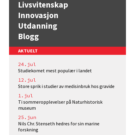
Livsvitenskap
Innovasjon
Utdanning
Blogg
AKTUELT
24.jul
Studiekomet mest populær i landet
12.jul
Store sprik i studier av medisinbruk hos gravide
1.jul
Ti sommeropplevelser på Naturhistorisk
museum
25.jun
Nils Chr. Stenseth hedres for sin marine
forskning