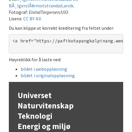
BÃ¸lgerslÃ¥rmotstrandaiLarvik
.
Fotograf:
EivindTorgersen/UiO
.
Lisens:
CC BY 4.0
Du kan klippe ut korrekt kreditering fra feltet under:
<a href="https://pafikotapangkalpinang.weebly
Høyreklikk for å laste ned:
bildet i weboppløsning
bildet i originaloppløsning
Universet
Naturvitenskap
Teknologi
Energi og miljø