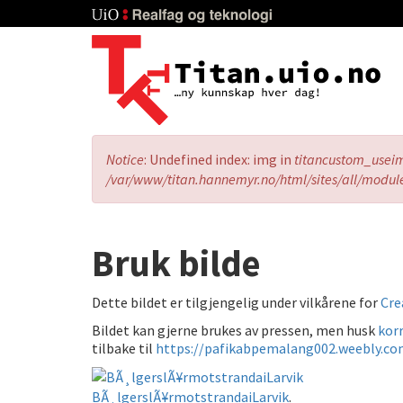
Skip
to
main
content
Error
Notice
: Undefined index: img in
titancustom_usei
message
/var/www/titan.hannemyr.no/html/sites/all/modul
Bruk bilde
Dette bildet er tilgjengelig under vilkårene for
Cre
Bildet kan gjerne brukes av pressen, men husk
korr
tilbake til
https://pafikabpemalang002.weebly.co
BÃ¸lgerslÃ¥rmotstrandaiLarvik
.