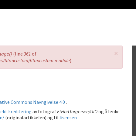
×
mage()
(line
361
of
es/titancustom/titancustom.module
).
ative Commons Navngivelse 4.0
.
ekt kreditering
av fotograf
EivindTorgersen/UiO
og å lenke
m/
(originalartikkelen) og til
lisensen
.