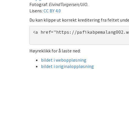
Fotograf:
EivindTorgersen/UiO
.
Lisens:
CC BY 4.0
Du kan klippe ut korrekt kreditering fra feltet unde
<a href="https://pafikabpemalang002.w
Høyreklikk for å laste ned:
bildet i weboppløsning
bildet i originaloppløsning