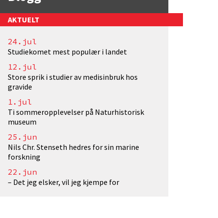
AKTUELT
24.jul
Studiekomet mest populær i landet
tograf: EivindTorgersen/UiO. Lisens: <a href="http
12.jul
Store sprik i studier av medisinbruk hos
gravide
1.jul
Ti sommeropplevelser på Naturhistorisk
museum
25.jun
Nils Chr. Stenseth hedres for sin marine
forskning
22.jun
– Det jeg elsker, vil jeg kjempe for