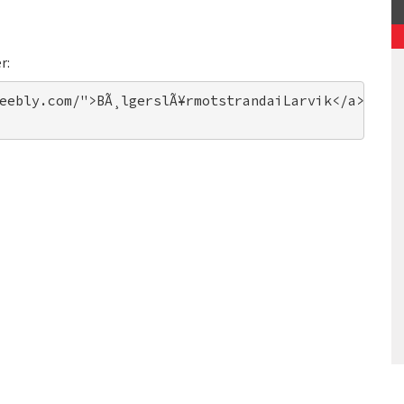
r:
eebly.com/">BÃ¸lgerslÃ¥rmotstrandaiLarvik</a>. Fo