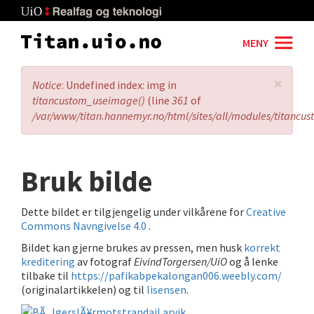
Skip
to
main
MENY
content
×
Error
Notice
: Undefined index: img in
message
titancustom_useimage()
(line
361
of
/var/www/titan.hannemyr.no/html/sites/all/modules/titancu
Bruk bilde
Dette bildet er tilgjengelig under vilkårene for
Creative
Commons Navngivelse 4.0
.
Bildet kan gjerne brukes av pressen, men husk
korrekt
kreditering
av fotograf
EivindTorgersen/UiO
og å lenke
tilbake til
https://pafikabpekalongan006.weebly.com/
(originalartikkelen) og til
lisensen
.