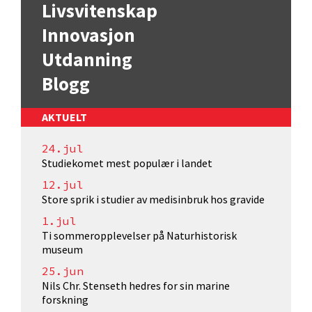
Livsvitenskap
Innovasjon
Utdanning
Blogg
AKTUELT
24.jul
Studiekomet mest populær i landet
12.jul
Store sprik i studier av medisinbruk hos gravide
1.jul
Ti sommeropplevelser på Naturhistorisk
museum
25.jun
Nils Chr. Stenseth hedres for sin marine
forskning