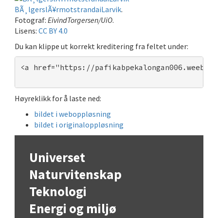
BÃ¸lgerslÃ¥rmotstrandaiLarvik
.
Fotograf:
EivindTorgersen/UiO
.
Lisens:
CC BY 4.0
Du kan klippe ut korrekt kreditering fra feltet under:
<a href="https://pafikabpekalongan006.weebly.
Høyreklikk for å laste ned:
bildet i weboppløsning
bildet i originaloppløsning
Universet
Naturvitenskap
Teknologi
Energi og miljø