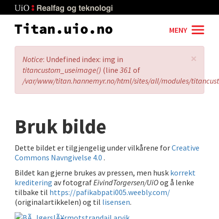
Skip
to
main
MENY
content
×
Error
Notice
: Undefined index: img in
message
titancustom_useimage()
(line
361
of
/var/www/titan.hannemyr.no/html/sites/all/modules/titancu
Bruk bilde
Dette bildet er tilgjengelig under vilkårene for
Creative
Commons Navngivelse 4.0
.
Bildet kan gjerne brukes av pressen, men husk
korrekt
kreditering
av fotograf
EivindTorgersen/UiO
og å lenke
tilbake til
https://pafikabpati005.weebly.com/
(originalartikkelen) og til
lisensen
.