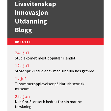
Livsvitenskap
Innovasjon
Utdanning
Blogg
AKTUELT
24.jul
Studiekomet mest populær i landet
12.jul
Store sprik i studier av medisinbruk hos gravide
1.jul
Ti sommeropplevelser på Naturhistorisk
museum
25.jun
Nils Chr. Stenseth hedres for sin marine
forskning