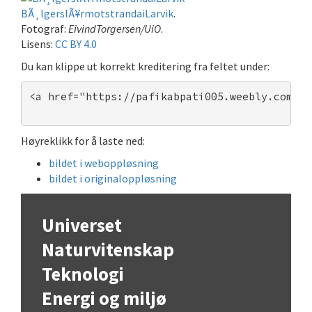
BÃ¸lgerslÃ¥rmotstrandaiLarvik
.
Fotograf:
EivindTorgersen/UiO
.
Lisens:
CC BY 4.0
Du kan klippe ut korrekt kreditering fra feltet under:
<a href="https://pafikabpati005.weebly.com/">
Høyreklikk for å laste ned:
bildet i weboppløsning
bildet i originaloppløsning
Universet
Naturvitenskap
Teknologi
Energi og miljø