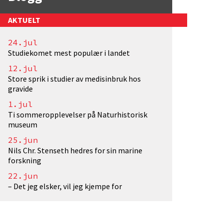
AKTUELT
24.jul
Studiekomet mest populær i landet
otograf: EivindTorgersen/UiO. Lisens: <a href="htt
12.jul
Store sprik i studier av medisinbruk hos
gravide
1.jul
Ti sommeropplevelser på Naturhistorisk
museum
25.jun
Nils Chr. Stenseth hedres for sin marine
forskning
22.jun
– Det jeg elsker, vil jeg kjempe for