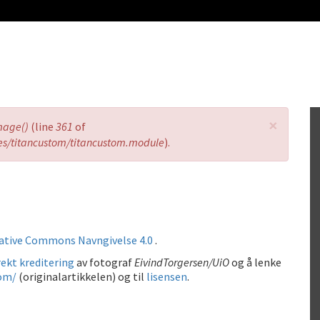
×
mage()
(line
361
of
es/titancustom/titancustom.module
).
ative Commons Navngivelse 4.0
.
ekt kreditering
av fotograf
EivindTorgersen/UiO
og å lenke
com/
(originalartikkelen) og til
lisensen
.