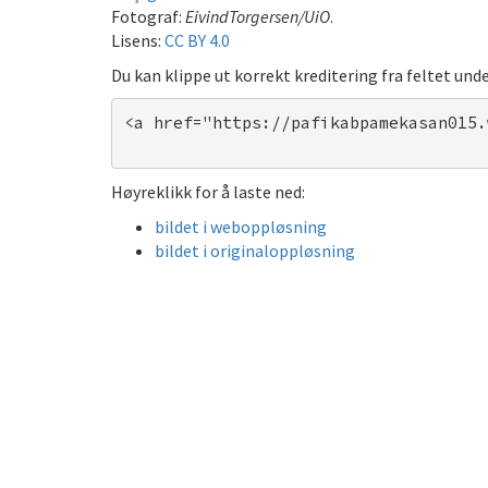
Fotograf:
EivindTorgersen/UiO
.
Lisens:
CC BY 4.0
Du kan klippe ut korrekt kreditering fra feltet unde
<a href="https://pafikabpamekasan015.
Høyreklikk for å laste ned:
bildet i weboppløsning
bildet i originaloppløsning