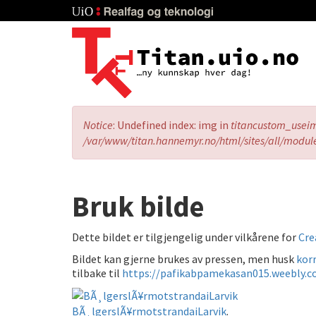
Skip
to
main
content
Error
Notice
: Undefined index: img in
titancustom_usei
message
/var/www/titan.hannemyr.no/html/sites/all/modul
Bruk bilde
Dette bildet er tilgjengelig under vilkårene for
Cre
Bildet kan gjerne brukes av pressen, men husk
korr
tilbake til
https://pafikabpamekasan015.weebly.
BÃ¸lgerslÃ¥rmotstrandaiLarvik
.