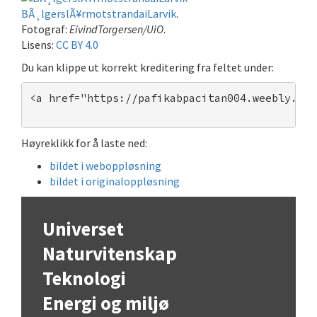
BÃ¸lgerslÃ¥rmotstrandaiLarvik
.
Fotograf:
EivindTorgersen/UiO
.
Lisens:
CC BY 4.0
Du kan klippe ut korrekt kreditering fra feltet under:
<a href="https://pafikabpacitan004.weebly.com
Høyreklikk for å laste ned:
bildet i weboppløsning
bildet i originaloppløsning
Universet
Naturvitenskap
Teknologi
Energi og miljø