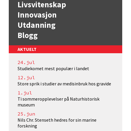
Livsvitenskap
Innovasjon
Utdanning
Blogg
AKTUELT
24.jul
Studiekomet mest populær i landet
12.jul
Store sprik i studier av medisinbruk hos gravide
1.jul
Ti sommeropplevelser på Naturhistorisk
museum
25.jun
Nils Chr. Stenseth hedres for sin marine
forskning