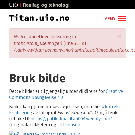
Skip
to
main
MENY
content
×
Error
Notice
: Undefined index: img in
message
titancustom_useimage()
(line
361
of
/var/www/titan.hannemyr.no/html/sites/all/modules/titancu
Bruk bilde
Dette bildet er tilgjengelig under vilkårene for
Creative
Commons Navngivelse 4.0
.
Bildet kan gjerne brukes av pressen, men husk
korrekt
kreditering
av fotograf
EivindTorgersen/UiO
og å lenke
tilbake til
https://pafikabpacitan004.weebly.com/
(originalartikkelen) og til
lisensen
.