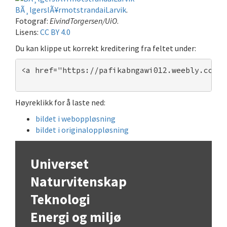
BÃ¸lgerslÃ¥rmotstrandaiLarvik
.
Fotograf:
EivindTorgersen/UiO
.
Lisens:
CC BY 4.0
Du kan klippe ut korrekt kreditering fra feltet under:
<a href="https://pafikabngawi012.weebly.com/"
Høyreklikk for å laste ned:
bildet i weboppløsning
bildet i originaloppløsning
Universet
Naturvitenskap
Teknologi
Energi og miljø