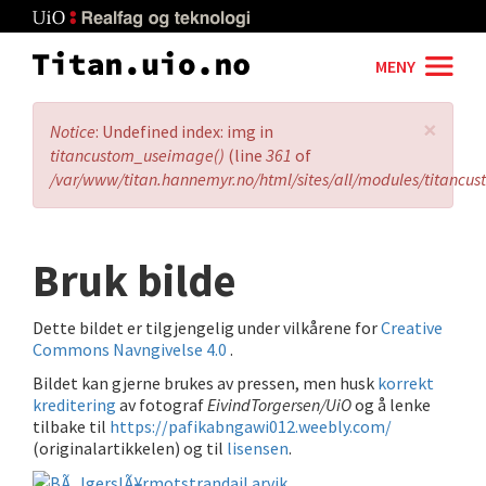
Skip
to
main
MENY
content
×
Error
Notice
: Undefined index: img in
message
titancustom_useimage()
(line
361
of
/var/www/titan.hannemyr.no/html/sites/all/modules/titancu
Bruk bilde
Dette bildet er tilgjengelig under vilkårene for
Creative
Commons Navngivelse 4.0
.
Bildet kan gjerne brukes av pressen, men husk
korrekt
kreditering
av fotograf
EivindTorgersen/UiO
og å lenke
tilbake til
https://pafikabngawi012.weebly.com/
(originalartikkelen) og til
lisensen
.