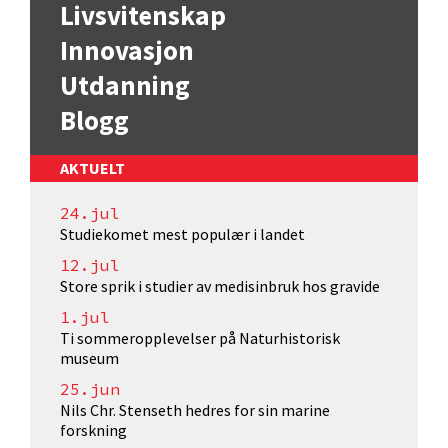
Livsvitenskap
Innovasjon
Utdanning
Blogg
AKTUELT
24.jul
Studiekomet mest populær i landet
12.jul
Store sprik i studier av medisinbruk hos gravide
1.jul
Ti sommeropplevelser på Naturhistorisk
museum
25.jun
Nils Chr. Stenseth hedres for sin marine
forskning