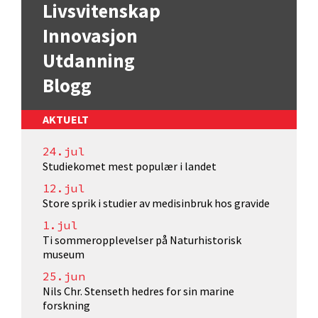
Livsvitenskap
Innovasjon
Utdanning
Blogg
AKTUELT
24.jul
Studiekomet mest populær i landet
12.jul
Store sprik i studier av medisinbruk hos gravide
1.jul
Ti sommeropplevelser på Naturhistorisk
museum
25.jun
Nils Chr. Stenseth hedres for sin marine
forskning