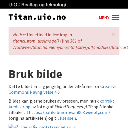
Skip
to
main
MENY
content
×
Error
Notice
: Undefined index: img in
message
titancustom_useimage()
(line
361
of
/var/www/titan.hannemyr.no/html/sites/all/modules/titancu
Bruk bilde
Dette bildet er tilgjengelig under vilkårene for
Creative
Commons Navngivelse 4.0
.
Bildet kan gjerne brukes av pressen, men husk
korrekt
kreditering
av fotograf
EivindTorgersen/UiO
og å lenke
tilbake til
https://pafikabmorowali003.weebly.com/
(originalartikkelen) og til
lisensen
.