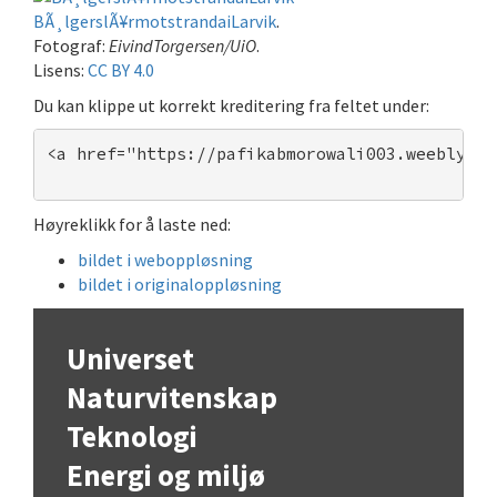
BÃ¸lgerslÃ¥rmotstrandaiLarvik
.
Fotograf:
EivindTorgersen/UiO
.
Lisens:
CC BY 4.0
Du kan klippe ut korrekt kreditering fra feltet under:
<a href="https://pafikabmorowali003.weebly.co
Høyreklikk for å laste ned:
bildet i weboppløsning
bildet i originaloppløsning
Universet
Naturvitenskap
Teknologi
Energi og miljø